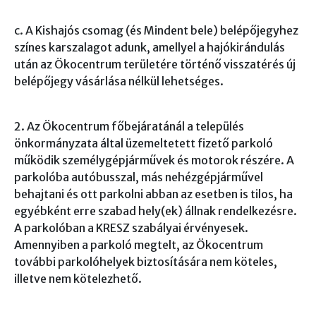
c. A Kishajós csomag (és Mindent bele) belépőjegyhez
színes karszalagot adunk, amellyel a hajókirándulás
után az Ökocentrum területére történő visszatérés új
belépőjegy vásárlása nélkül lehetséges.
2. Az Ökocentrum főbejáratánál a település
önkormányzata által üzemeltetett fizető parkoló
működik személygépjárművek és motorok részére. A
parkolóba autóbusszal, más nehézgépjárművel
behajtani és ott parkolni abban az esetben is tilos, ha
egyébként erre szabad hely(ek) állnak rendelkezésre.
A parkolóban a KRESZ szabályai érvényesek.
Amennyiben a parkoló megtelt, az Ökocentrum
további parkolóhelyek biztosítására nem köteles,
illetve nem kötelezhető.