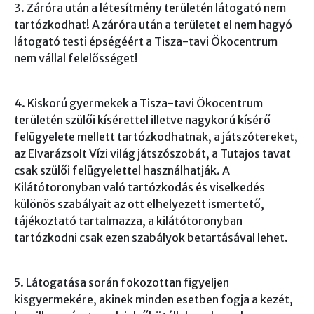
3. Záróra után a létesítmény területén látogató nem
tartózkodhat! A záróra után a területet el nem hagyó
látogató testi épségéért a Tisza-tavi Ökocentrum
nem vállal felelősséget!
4. Kiskorú gyermekek a Tisza-tavi Ökocentrum
területén szülői kísérettel illetve nagykorú kísérő
felügyelete mellett tartózkodhatnak, a játszótereket,
az Elvarázsolt Vízi világ játszószobát, a Tutajos tavat
csak szülői felügyelettel használhatják. A
Kilátótoronyban való tartózkodás és viselkedés
különös szabályait az ott elhelyezett ismertető,
tájékoztató tartalmazza, a kilátótoronyban
tartózkodni csak ezen szabályok betartásával lehet.
5. Látogatása során fokozottan figyeljen
kisgyermekére, akinek minden esetben fogja a kezét,