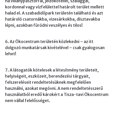
ha villanypásztorral, jelzőkötéllel, szalaggal,
kordonnal vagy vízfelülettel határolt terület mellett
halad el. A szabadidőpark területén található és azt
határoló csatornákba, vizesárkokba, dísztavakba
lépni, azokban fürödni veszélyes és tilos!
6. Az Ökocentrum területén közlekedni – az itt
dolgozó munkatársak kivételével – csak gyalogosan
lehet!
7. A látogatók kötelesek a létesítmény területeit,
helyiségeit, eszközeit, berendezési tárgyait,
felszereléseit rendeltetésüknek megfelelően
használni, azokat megóvni. A nem rendeltetésszerű
használatból eredő károkért a Tisza-tavi Ökocentrum
nem vállal felelősséget.