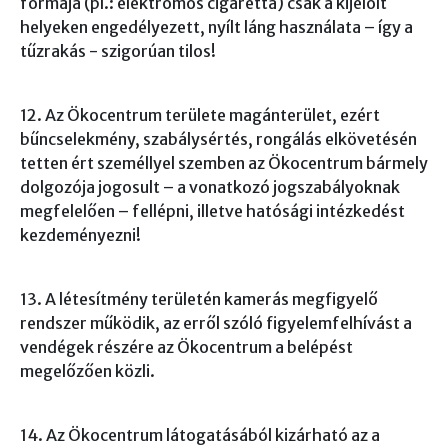
formája (pl.: elektromos cigaretta) csak a kijelölt
helyeken engedélyezett, nyílt láng használata – így a
tűzrakás - szigorúan tilos!
12. Az Ökocentrum területe magánterület, ezért
bűncselekmény, szabálysértés, rongálás elkövetésén
tetten ért személlyel szemben az Ökocentrum bármely
dolgozója jogosult – a vonatkozó jogszabályoknak
megfelelően – fellépni, illetve hatósági intézkedést
kezdeményezni!
13. A létesítmény területén kamerás megfigyelő
rendszer működik, az erről szóló figyelemfelhívást a
vendégek részére az Ökocentrum a belépést
megelőzően közli.
14. Az Ökocentrum látogatásából kizárható az a