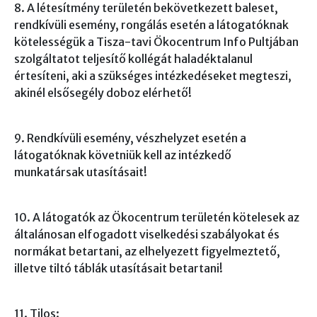
8. A létesítmény területén bekövetkezett baleset,
rendkívüli esemény, rongálás esetén a látogatóknak
kötelességük a Tisza-tavi Ökocentrum Info Pultjában
szolgáltatot teljesítő kollégát haladéktalanul
értesíteni, aki a szükséges intézkedéseket megteszi,
akinél elsősegély doboz elérhető!
9. Rendkívüli esemény, vészhelyzet esetén a
látogatóknak követniük kell az intézkedő
munkatársak utasításait!
10. A látogatók az Ökocentrum területén kötelesek az
általánosan elfogadott viselkedési szabályokat és
normákat betartani, az elhelyezett figyelmeztető,
illetve tiltó táblák utasításait betartani!
11. Tilos: