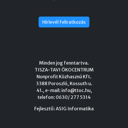
Hírlevél feliratkozás
Minden jog fenntartva.
TISZA-TAVI ÖKOCENTRUM
Nonprofit Közhasznú Kft.
3388 Poroszló, Kossuth u.
41., e-mail:
info@ttoc.hu
,
telefon: 0630/ 277 5314
Fejlesztő:
ASIG Informatika