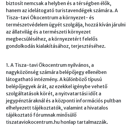
biztosít nemcsak a helyben és a térségben élők,
hanem az idelátogató turistavendégek számára. A
Tisza-tavi Ökocentrum a környezet- és
természetvédelem ügyét szolgálja, hozzá kíván járulni
az állatvilág és a természeti környezet
megbecsüléséhez, a környezetért felelős
gondolkodás kialakításához, terjesztéséhez.
1. A Tisza-tavi Ökocentrum nyilvános, a
nagyközönség számára belépőjegy ellenében
látogatható intézmény. A különböző típusú
belépőjegyek árát, az ezekkel igénybe vehető
szolgáltatások körét, a nyitvatartási időt a
jegypénztáraknál és a központi információs pultban
elhelyezett tájékoztatók, valamint a hivatalos
tájékoztató fórumnak minősülő
tiszataviokocentrum.hu honlap tartalmazzák.