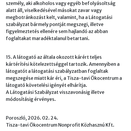
személy, aki alkoholos vagy egyéb befolyásoltság
alatt áll, viselkedésével másokat zavar vagy
megbotránkozást kelt, valamint, ha a Látogatási
szabályzat bármely pontját megszegi, illetve
figyelmeztetés ellenére sem hajlandó az abban
foglaltakat maradéktalanul betartani.
15. A látogató az általa okozott kárért teljes
kártérítési kötelezettséggel tartozik. Amennyiben a
látogatót a látogatási szabályzatban foglaltak
megszegése miatt kár éri, a Tisza-tavi Ökocentrum a
látogató követelési igényét elhárítja.
A Látogatási Szabályzat visszavonásig illetve
módosításig érvényes.
Poroszló, 2026. 02. 24.
Tisza-tavi Ökocentrum Nonprofit Közhasznú Kft.