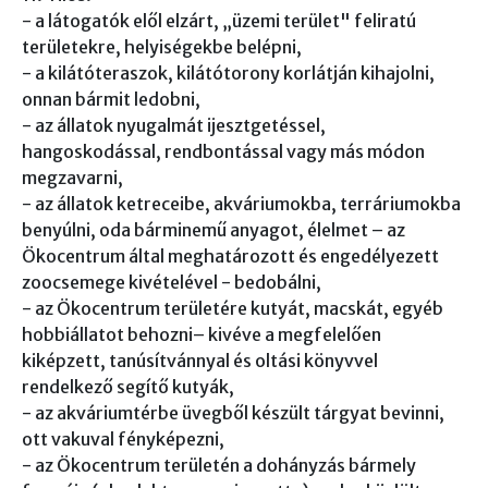
- a látogatók elől elzárt, „üzemi terület" feliratú
területekre, helyiségekbe belépni,
- a kilátóteraszok, kilátótorony korlátján kihajolni,
onnan bármit ledobni,
- az állatok nyugalmát ijesztgetéssel,
hangoskodással, rendbontással vagy más módon
megzavarni,
- az állatok ketreceibe, akváriumokba, terráriumokba
benyúlni, oda bárminemű anyagot, élelmet – az
Ökocentrum által meghatározott és engedélyezett
zoocsemege kivételével - bedobálni,
- az Ökocentrum területére kutyát, macskát, egyéb
hobbiállatot behozni– kivéve a megfelelően
kiképzett, tanúsítvánnyal és oltási könyvvel
rendelkező segítő kutyák,
- az akváriumtérbe üvegből készült tárgyat bevinni,
ott vakuval fényképezni,
- az Ökocentrum területén a dohányzás bármely