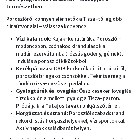
természetben!
Poroszlóról könnyen elérhetők a Tisza-tó legjobb
túraútvonalai – válassza kedvence:
Vízi kalandok
: Kajak-kenutúrák a Poroszlói-
medencében, csónakos kirándulások a
madárrezervátumba (rózsás gödény, gémek).
Indulás a poroszlói kikötőkből.
Kerékpározás
: 100+ km kerékpárút a tó körül,
poroszlói bringakölcsönzőkkel. Tekintse meg a
tündérrózsa-mezőket pedálon.
Gyalogtúrák és lovaglás
: Ősszikeseken lovaglás
túzokkolónia mellett, gyalog a Tisza-parton.
Próbálja ki a
Tutajos tavat
rönkjátszótérrel!
Horgászat és strand
: Poroszlói szabadstrand
rekordlistás horgászhelyekkel, vízi sportokkal.
Aktív napok családbarát helyen!