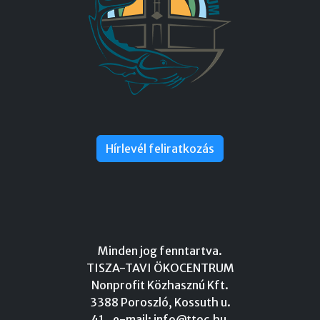
Hírlevél feliratkozás
Minden jog fenntartva.
TISZA-TAVI ÖKOCENTRUM
Nonprofit Közhasznú Kft.
3388 Poroszló, Kossuth u.
41., e-mail:
info@ttoc.hu
,