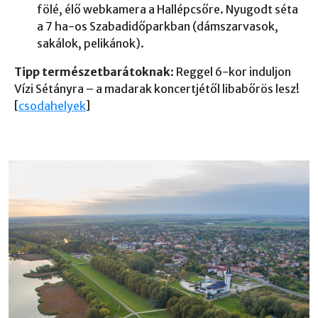
fölé, élő webkamera a Hallépcsőre. Nyugodt séta
a 7 ha-os Szabadidőparkban (dámszarvasok,
sakálok, pelikánok).
Tipp természetbarátoknak
: Reggel 6-kor induljon
Vízi Sétányra – a madarak koncertjétől libabőrös lesz!
[
csodahelyek
]
Képek