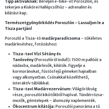
Tipp aktívaknak
: Béreljen e-bike-ot Poroszlón, és
tekerjen a Kiskörei Hallépcsőhöz – adrenalint és
kilátást kap.
Természetgyönyörködés Poroszlón – Lassuljon le a
Tisza partján!
Poroszló a Tisza-tó
madárparadicsoma
– tökéletes
madárleséshez, fotózáshoz:
Tisza-tavi Vízi Sétány és
Tanösvény
(Poroszlóról indul!): 1500 m pallóút a
nádasba, madárlesők, kilátók. Figyelje a
kormoránokat, füstösfejű gémeket hajnalban
vagy alkonyatban. Csónakkal közelíthető,
interaktív táblákkal.
Tisza-tavi Madárrezervátum
: Világörökség
része, poroszlói kikötőkből hajóval. Tündérrózsa-
mezők, gémtelepek – álomszép naplementék.
Ökocentrum kilátója
: Poroszlói panoráma a tó