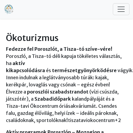
Ugrás a tartalomra
Ökoturizmus
Fedezze fel Poroszlót, a Tisza-tó szíve-vére!
Poroszló, a Tisza-tó déli kapuja tökéletes választás,
ha
aktív
kikapcsolódásra
és
természetgyönyörködésre
vágyik
Innen indulnak a leglátványosabb túrák: kajak,
kerékpár, lovaglás vagy csónak – egész évben!
Élvezze a
poroszlói szabadstrandot
(vízi csúszda,
játszótér), a
Szabadidőpark
kalandpályáját és a
Tisza-tavi Ökocentrum óriásakváriumát. Csendes
falu, gazdag élővilág, helyi ízek – ideális pároknak,
családoknak, sportolóknak!tiszataviokocentrum+2
Aktív programok Poroszlón – Mozogjon a