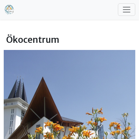
Ugrás a tartalomra
Ökocentrum
Képek