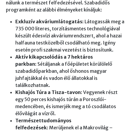
nálunk a természet felfedezésével. Szabadidős
programként az alábbi élményeket kínáljuk:
Exkluzív akváriumlátogatás:
Látogassák meg a
735 000 literes, torzításmentes technológiával
készült édesvízi akváriumrendszert, ahol a hazai
halfauna testközelből csodálható meg. Igény
esetén profi szakmai vezetést is biztosítunk.
Aktív kikapcsolódás a 7 hektáros
parkban:
Sétáljanak a főépületet körülölelő
szabadidőparkban, ahol őshonos magyar
juhfajtákkal és vadon élő állatokkal is
találkozhatnak.
Kishajós Túra a Tisza-tavon:
Vegyenek részt
egy 50 perces kishajós túrán a Poroszlói-
medencében, és ismerjék meg a tó csodálatos
élővilágát a vízről.
Természettudományos
felfedezések:
Merüljenek el a Makrovilág –