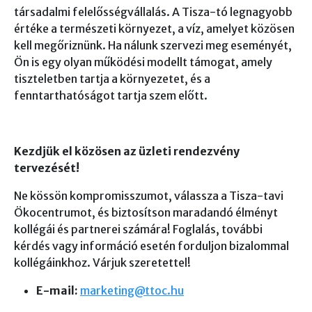
társadalmi felelősségvállalás. A Tisza-tó legnagyobb
értéke a természeti környezet, a víz, amelyet közösen
kell megőriznünk. Ha nálunk szervezi meg eseményét,
Ön is egy olyan működési modellt támogat, amely
tiszteletben tartja a környezetet, és a
fenntarthatóságot tartja szem előtt.
Kezdjük el közösen az üzleti rendezvény
tervezését!
Ne kössön kompromisszumot, válassza a Tisza-tavi
Ökocentrumot, és biztosítson maradandó élményt
kollégái és partnerei számára! Foglalás, további
kérdés vagy információ esetén forduljon bizalommal
kollégáinkhoz. Várjuk szeretettel!
E-mail:
marketing@ttoc.hu