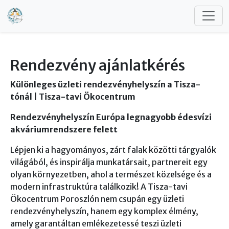
Ugrás a tartalomra
Rendezvény ajánlatkérés
Különleges üzleti rendezvényhelyszín a Tisza-
tónál | Tisza-tavi Ökocentrum
Rendezvényhelyszín Európa legnagyobb édesvízi
akváriumrendszere felett
Lépjen ki a hagyományos, zárt falak közötti tárgyalók
világából, és inspirálja munkatársait, partnereit egy
olyan környezetben, ahol a természet közelsége és a
modern infrastruktúra találkozik! A Tisza-tavi
Ökocentrum Poroszlón nem csupán egy üzleti
rendezvényhelyszín, hanem egy komplex élmény,
amely garantáltan emlékezetessé teszi üzleti