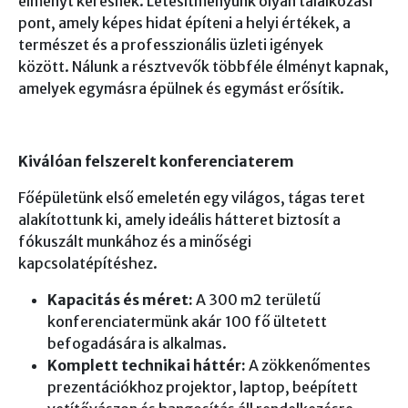
élményt keresnek. Létesítményünk olyan találkozási
pont, amely képes hidat építeni a helyi értékek, a
természet és a professzionális üzleti igények
között. Nálunk a résztvevők többféle élményt kapnak,
amelyek egymásra épülnek és egymást erősítik.
Kiválóan felszerelt konferenciaterem
Főépületünk első emeletén egy világos, tágas teret
alakítottunk ki, amely ideális hátteret biztosít a
fókuszált munkához és a minőségi
kapcsolatépítéshez.
Kapacitás és méret:
A 300 m2 területű
konferenciatermünk akár 100 fő ültetett
befogadására is alkalmas.
Komplett technikai háttér:
A zökkenőmentes
prezentációkhoz projektor, laptop, beépített