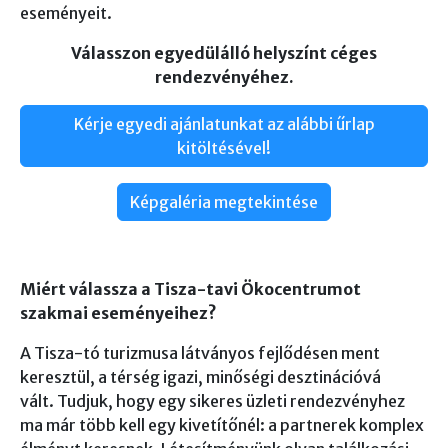
eseményeit.
Válasszon egyedülálló helyszínt céges
rendezvényéhez.
Kérje egyedi ajánlatunkat az alábbi űrlap
kitöltésével!
Képgaléria megtekintése
Miért válassza a Tisza-tavi Ökocentrumot
szakmai eseményeihez?
A Tisza-tó turizmusa látványos fejlődésen ment
keresztül, a térség igazi, minőségi desztinációvá
vált. Tudjuk, hogy egy sikeres üzleti rendezvényhez
ma már több kell egy kivetítőnél: a partnerek komplex