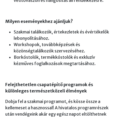
vetítővászon és hangosítás áll rendelkezésre.
Milyen eseményekhez ajánljuk?
Szakmai találkozók, értekezletek és évértékelők
lebonyolításához.
Workshopok, továbbképzések és
közönségtalálkozók szervezéséhez.
Borkóstolók, termékkóstolók és exkluzív
kézműves foglalkozások megtartásához.
Felejthetetlen csapatépítő programok és
különleges természetközeli élmények
Dobja fel a szakmai programot, és kösse össze a
kellemeset a hasznossal! A hivatalos programrészek
után vendégeink akár egy egész napot eltölthetnek